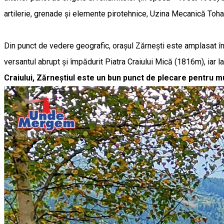
artilerie, grenade și elemente pirotehnice, Uzina Mecanică Toh
Din punct de vedere geografic, orașul Zărnești este amplasat în 
versantul abrupt și împădurit Piatra Craiului Mică (1816m), iar
Craiului, Zărneștiul este un bun punct de plecare pentru mu