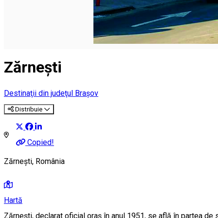
Zărneşti
Destinaţii din judeţul Braşov
Distribuie
Copied!
Zărnești, România
Hartă
Zărnești, declarat oficial oraș în anul 1951, se află în partea de