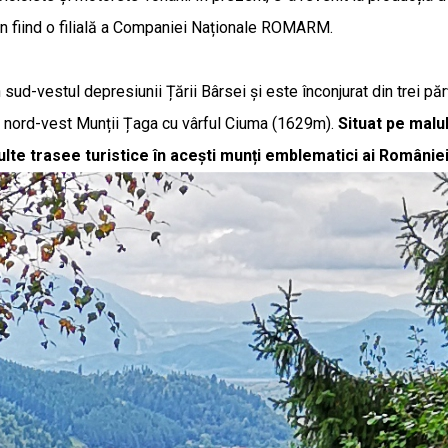
an fiind o filială a Companiei Naționale ROMARM.
sud-vestul depresiunii Țării Bârsei și este înconjurat din trei pă
 la nord-vest Munții Țaga cu vârful Ciuma (1629m).
Situat pe malul
lte trasee turistice în acești munți emblematici ai României