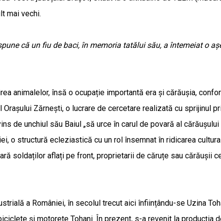
lt mai vechi.
 spune că un fiu de baci, în memoria tatălui său, a întemeiat o a
rijirea animalelor, însă o ocupație importantă era și cărăușia, co
ul Orașului Zărnești, o lucrare de cercetare realizată cu sprijinul
vins de unchiul său Baiul „să urce în carul de povară al cărăușului 
iei, o structură ecleziastică cu un rol însemnat în ridicarea cultura
ră soldaților aflați pe front, proprietarii de căruțe sau cărăușii
strială a României, în secolul trecut aici înființându-se Uzina Toh
ciclete și motorete Tohani. În prezent, s-a revenit la producția de