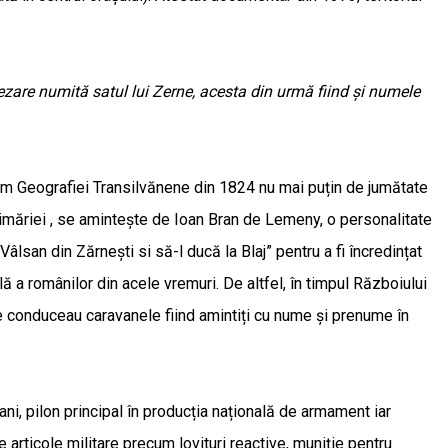
șezare numită satul lui Zerne, acesta din urmă fiind și numele
nform Geografiei Transilvănene din 1824 nu mai puțin de jumătate
 primăriei , se amintește de Ioan Bran de Lemeny, o personalitate
Vâlsan din Zărnești si să-l ducă la Blaj” pentru a fi încredințat
lă a românilor din acele vremuri. De altfel, în timpul Războiului
 ce conduceau caravanele fiind amintiți cu nume și prenume în
ani, pilon principal în producția națională de armament iar
 articole militare precum lovituri reactive, muniție pentru