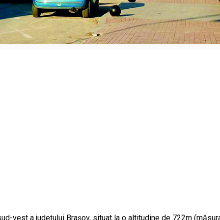
 sud-vest a județului Brașov, situat la o altitudine de 722m (măsura