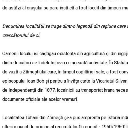
de astăzi al orașului se pare însă că a fost locuit din timpuri mu
Denumirea localității se trage dintr-o legendă din regiune care
crescătorului de oi.
Oamenii locului își câștigau existența din agricultură și din îng
dintre locuitori se îndeletniceau cu această activitate. În Statut
de vază a Zărneștiului care, în timpul copilăriei sale, a fost con
episcopului Ioan Bob și pentru a învăța carte la Vicariatul Silvan
de Independență din 1877, localnicii au transportat hrana necesa
documente oficiale ale acelor vremuri.
Localitatea Tohani din Zărnești și-a pus amprenta pe istoria indu
ulterior punct de origine al renumitelor (în epocă - 1950/1960) bi